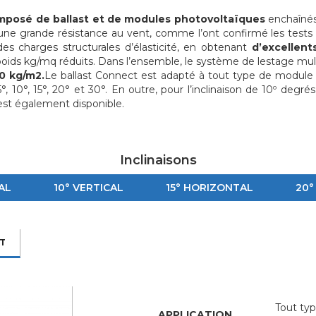
mposé de ballast et de modules photovoltaïques
enchaînés
it une grande résistance au vent, comme l’ont confirmé les test
s charges structurales d’élasticité, en obtenant
d’excellent
poids kg/mq réduits. Dans l’ensemble, le système de lestage mul
0 kg/m2.
Le ballast Connect est adapté à tout type de module
, 10°, 15°, 20° et 30°. En outre, pour l’inclinaison de 10º degrés,
est également disponible.
Inclinaisons
AL
10° VERTICAL
15° HORIZONTAL
20°
RT
Tout typ
APPLICATION